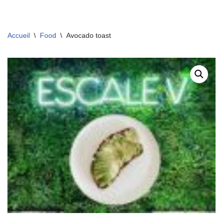
Aller
Accueil
\
Food
\
Avocado toast
au
contenu