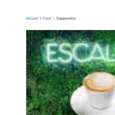
Aller
Accueil
\
Food
\
Cappuccino
au
contenu