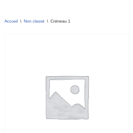
Aller
Accueil
\
Non classé
\
Créneau 1
au
contenu