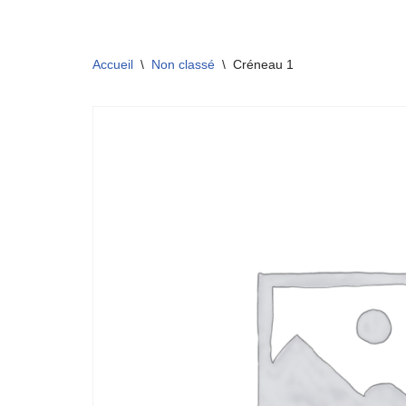
Aller
Accueil
\
Non classé
\
Créneau 1
au
contenu