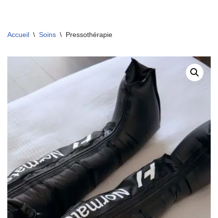
Aller
Accueil
\
Soins
\
Pressothérapie
au
contenu