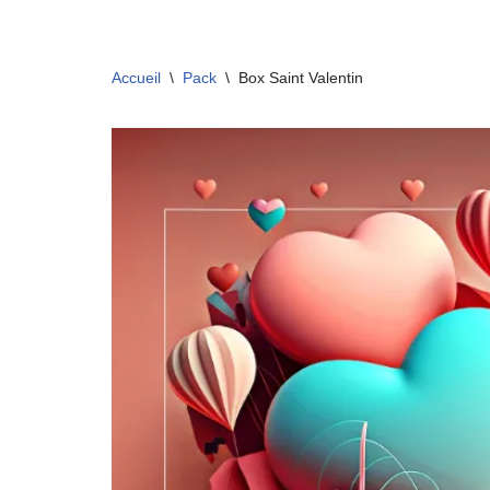
Aller
Accueil
\
Pack
\
Box Saint Valentin
au
contenu