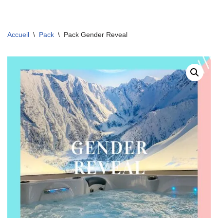
Aller
Accueil
\
Pack
\
Pack Gender Reveal
au
contenu